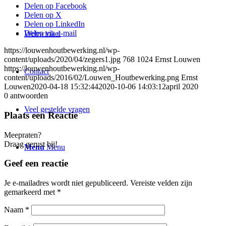
Delen op Facebook
Delen op X
Delen op LinkedIn
Delen via e-mail
Webwinkel
https://louwenhoutbewerking.nl/wp-
content/uploads/2020/04/zegers1.jpg
768
1024
Ernst Louwen
https://louwenhoutbewerking.nl/wp-
Contact
content/uploads/2016/02/Louwen_Houtbewerking.png
Ernst
Louwen
2020-04-18 15:32:44
2020-10-06 14:03:12
april 2020
0
antwoorden
Veel gestelde vragen
Plaats een Reactie
Meepraten?
Draag gerust bij!
Menu
Menu
Geef een reactie
Je e-mailadres wordt niet gepubliceerd.
Vereiste velden zijn
gemarkeerd met
*
Naam
*