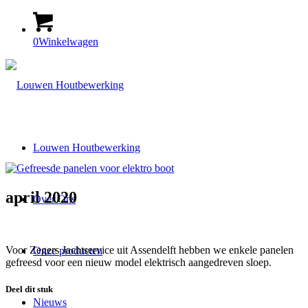
0
Winkelwagen
Louwen Houtbewerking
april 2020
Over Ons
Voor Zegers Jachtservice uit Assendelft hebben we enkele panelen
Onze producten
gefreesd voor een nieuw model elektrisch aangedreven sloep.
Deel dit stuk
Nieuws